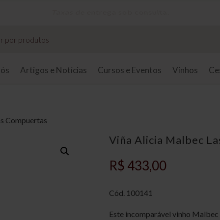
Taxas de entrega sob consulta.
nós
Artigos e Notícias
Cursos e Eventos
Vinhos
Ce
Las Compuertas
Viña Alicia Malbec L
R$
433,00
Cód. 100141
Este incomparável vinho Malbec é