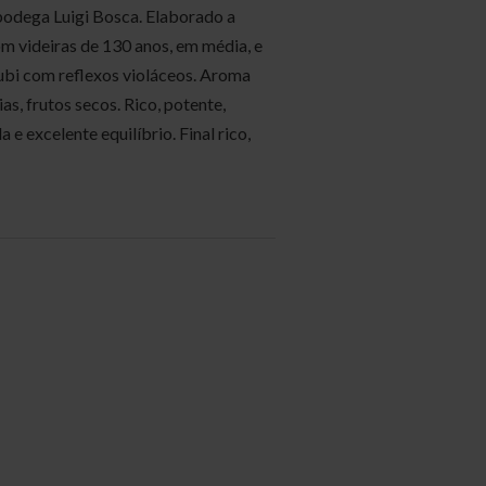
 bodega Luigi Bosca. Elaborado a
om videiras de 130 anos, em média, e
ubi com reflexos violáceos. Aroma
ias, frutos secos. Rico, potente,
e excelente equilíbrio. Final rico,