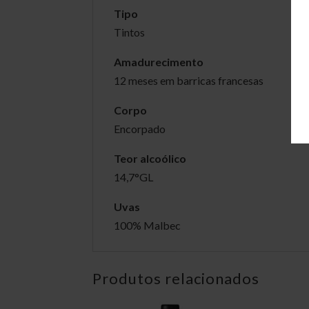
Tipo
Tintos
Amadurecimento
12 meses em barricas francesas
Corpo
Encorpado
Teor alcoólico
14,7°GL
Uvas
100% Malbec
Produtos relacionados