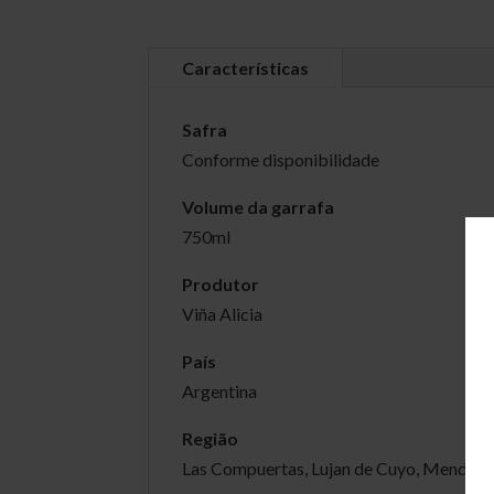
Características
Safra
Conforme disponibilidade
Volume da garrafa
750ml
Produtor
Viña Alicia
País
Argentina
Região
Las Compuertas, Lujan de Cuyo, Mendoz