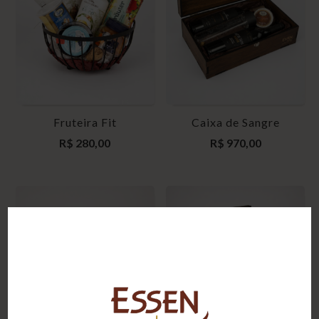
Fruteira Fit
Caixa de Sangre
R$
280,00
R$
970,00