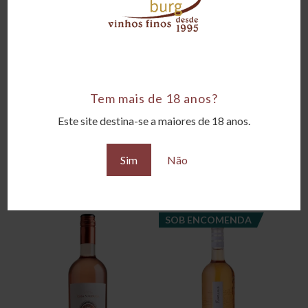
Aroma delicado e fino, lembrando frutas
como amoras e cerejas com pequeno toque
floral
Tipo
Rosé
Tem mais de 18 anos?
Este site destina-se a maiores de 18 anos.
Uva
Cabernet Franc
Sim
Não
Produtos relacionados
SOB ENCOMENDA