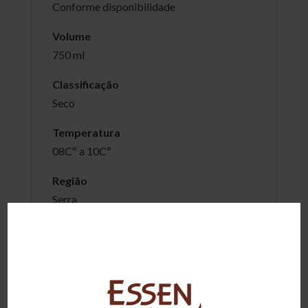
Conforme disponibilidade
Volume
750 ml
Classificação
Seco
Temperatura
08Cº a 10Cº
Região
Serra
Visual
Vinho de coloração rosada, de média
intensidade, límpido e brilhante
Olfativo