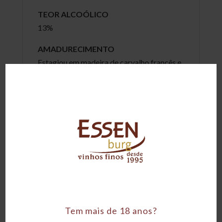
TEOR ALCOÓLICO
13%
AMADURECIMENTO
Estagiou em madeira de carvalho francês e
americano
SAFRA
Conforme disponibilidade
PALADAR TÍPICO
Seco
VISUAL
Coloração vermelho rubi com tons
acastanhados.
Tem mais de 18 anos?
OLFATIVO