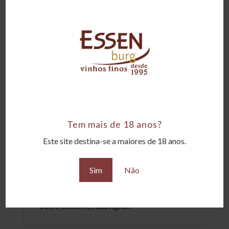
Região
Lujan de Cuyo e Valle de Uco, Mendoza
Tipo
Tintos
Amadurecimento
12 meses em barricas de carvalho
Corpo
Tem mais de 18 anos?
Encorpado
Este site destina-se a maiores de 18 anos.
Teor alcoólico
Sim
Não
14,5°GL
Uvas
100% Cabernet Sauvignon