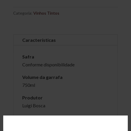
Categoria:
Vinhos Tintos
Características
Safra
Conforme disponibilidade
Volume da garrafa
750ml
Produtor
Luigi Bosca
País
Argentina