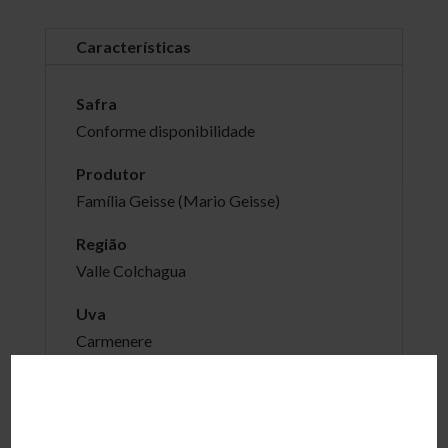
Características
Safra
Conforme disponibilidade
Produtor
Família Geisse (Mario Geisse)
Região
Valle Colchagua
Uva
Carmenere
Graduação alcoólica
14%