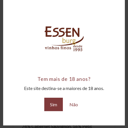
Chile
Região
Pirque, Maipo Andes
Tipo
Tintos
Amadurecimento
22 meses em barricas francesas
Tem mais de 18 anos?
Corpo
Encorpado
Este site destina-se a maiores de 18 anos.
Teor alcoólico
Sim
Não
14,5°GL
Uvas
74% Cabernet Sauvignon, 16% Petit