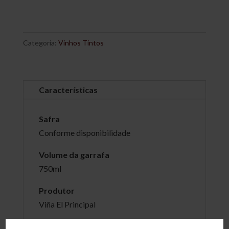
Categoria:
Vinhos Tintos
Características
Safra
Conforme disponibilidade
Volume da garrafa
750ml
Produtor
Viña El Principal
País