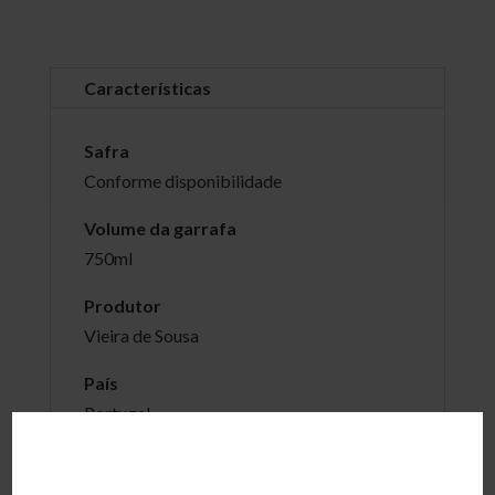
Características
Safra
Conforme disponibilidade
Volume da garrafa
750ml
Produtor
Vieira de Sousa
País
Portugal
Região
Cima Corgo, Douro