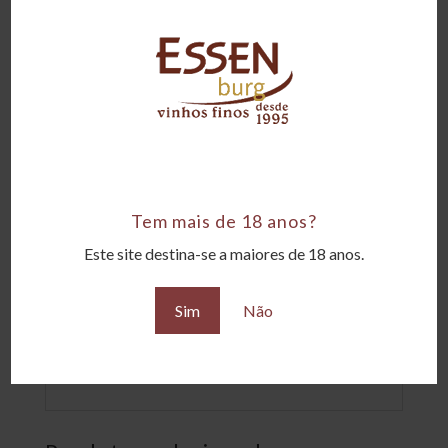
Tipo
Doces e Fortificados
Amadurecimento
10 anos em tonéis de carvalho
Corpo
Encorpado
Tem mais de 18 anos?
Teor alcoólico
Este site destina-se a maiores de 18 anos.
19,7°GL
Sim
Não
Uvas
Tinta Roriz, Touriga Franca, Touriga
Nacional, etc.