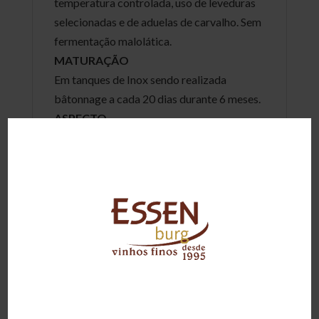
temperatura controlada, uso de leveduras
selecionadas e de aduelas de carvalho. Sem
fermentação malolática.
MATURAÇÃO
Em tanques de Inox sendo realizada
bâtonnage a cada 20 dias durante 6 meses.
ASPECTO
Límpido e brilhante.
COR
Amarelo palha com tons esverdeados.
AROMA
Frutas tropicais maduras, abacaxi, pêssego,
baunilha e flores brancas.
PALADAR
Boa intensidade, ataque doce com acidez
equilibrada e persistência longa.
HARMONIZAÇÕES