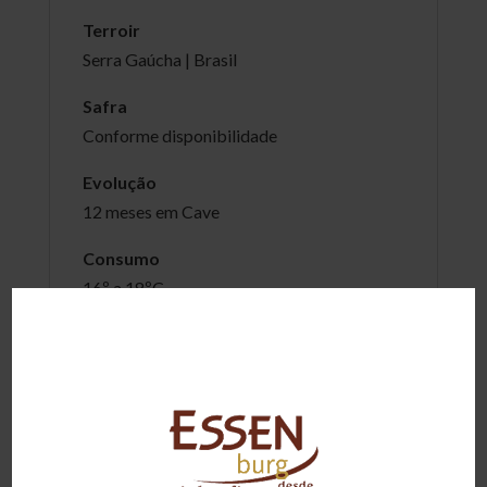
Terroir
Serra Gaúcha | Brasil
Safra
Conforme disponibilidade
Evolução
12 meses em Cave
Consumo
16º a 18ºC
Maturação
8 meses em Carvalho Francês
Conteúdo
750ml
Harmonização