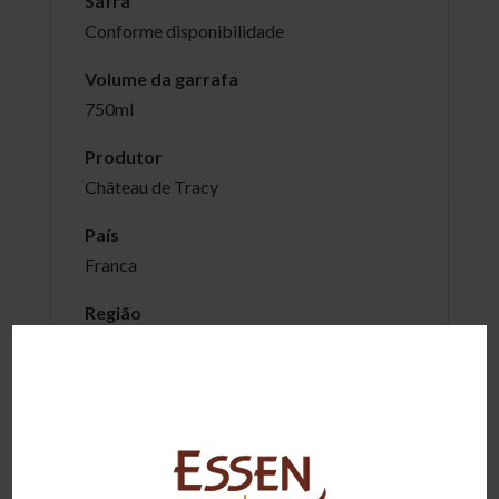
Safra
Conforme disponibilidade
Volume da garrafa
750ml
Produtor
Château de Tracy
País
Franca
Região
Touraine, Loire
Tipo
Brancos
Amadurecimento
6 meses em inox, sur lie