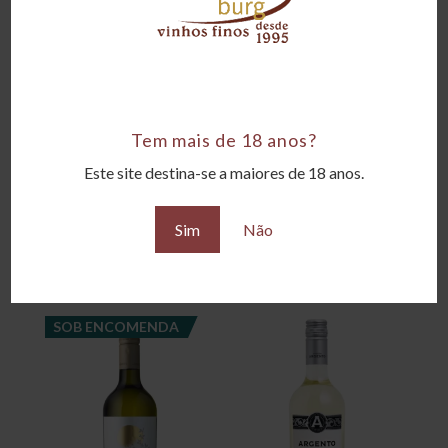
Corpo
Corpo Leve
Teor alcoólico
Tem mais de 18 anos?
12°GL
Este site destina-se a maiores de 18 anos.
Uvas
100% Sauvignon Blanc
Sim
Não
Produtos relacionados
SOB ENCOMENDA