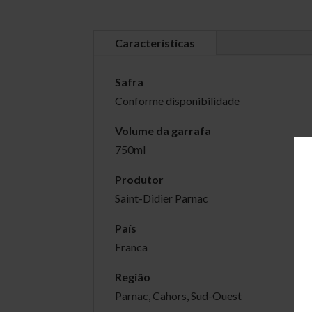
Características
Safra
Conforme disponibilidade
Volume da garrafa
750ml
Produtor
Saint-Didier Parnac
País
Franca
Região
Parnac, Cahors, Sud-Ouest