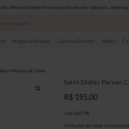
Taxas de entrega sob consulta.
nós
Artigos e Notícias
Cursos e Eventos
Vinhos
Ce
Cahors Mission de Cénac
Saint Didier Parnac 
R$
195,00
Cód. 102796
O Mission de Cenac é a introduçã