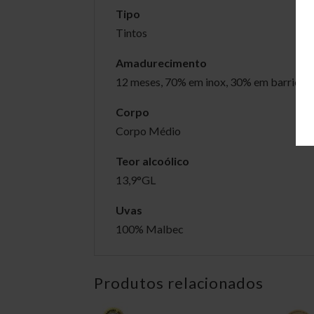
Tipo
Tintos
Amadurecimento
12 meses, 70% em inox, 30% em barricas 
Corpo
Corpo Médio
Teor alcoólico
13,9°GL
Uvas
100% Malbec
Produtos relacionados