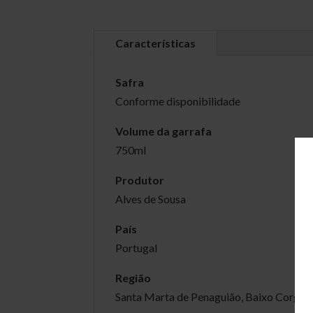
Características
Safra
Conforme disponibilidade
Volume da garrafa
750ml
Produtor
Alves de Sousa
País
Portugal
Região
Santa Marta de Penaguião, Baixo Corgo,