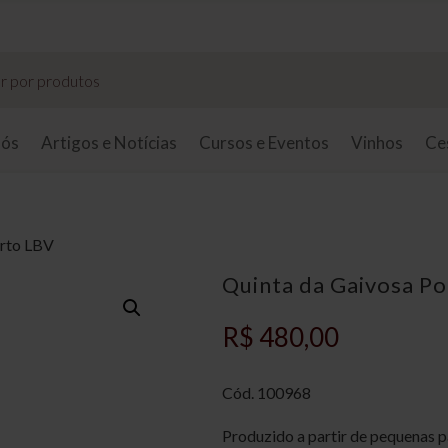
Taxas de entrega sob consulta.
nós
Artigos e Notícias
Cursos e Eventos
Vinhos
Ce
orto LBV
Quinta da Gaivosa P
R$
480,00
Cód.
100968
Produzido a partir de pequenas p