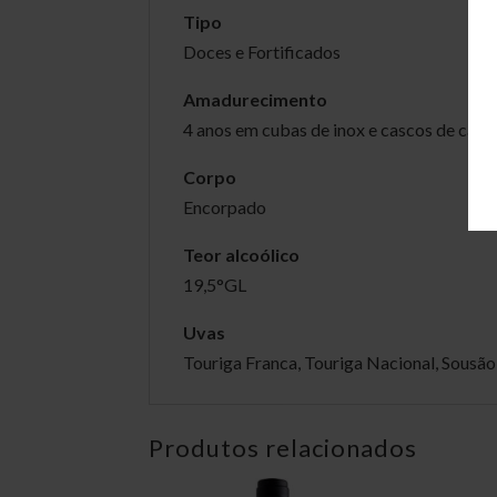
Tipo
Doces e Fortificados
Amadurecimento
4 anos em cubas de inox e cascos de carv
Corpo
Encorpado
Teor alcoólico
19,5°GL
Uvas
Touriga Franca, Touriga Nacional, Sousão,
Produtos relacionados