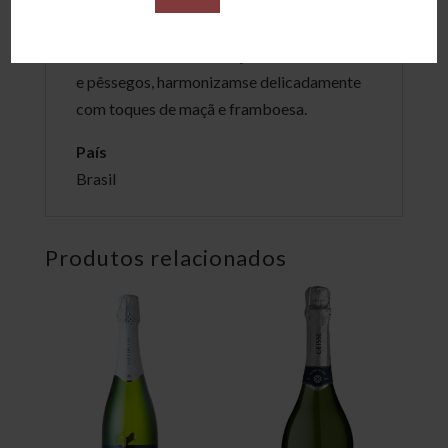
Olfato
Notas de frutas de caroço, como nectarinas
e pêssegos, harmonizamse delicadamente
com toques de maçã e framboesa.
País
Brasil
Produtos relacionados