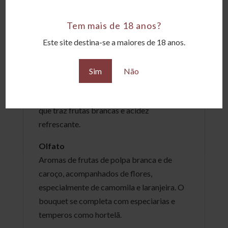
strudel de maçã.
Tem mais de 18 anos?
Visão
Este site destina-se a maiores de 18 anos.
Amarelo palha com reflexos esverdeados,
com perlage delicada e persistente
Sim
Não
Paladar
Excelente persistência, com toque fresco
que traz frutas brancas e acidez
refrescante.
Olfato
Aromas de frutas de polpa branca e de
caroço, acompanhados de flores,
especialmente de camomila e laranjeira. O
bouquet se completa com especiarias e
temperos como hortelã.