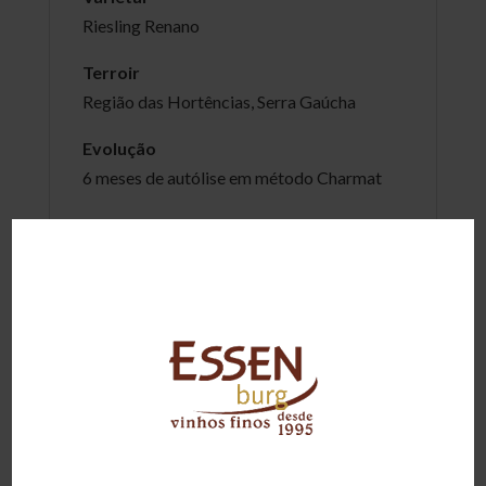
Riesling Renano
Terroir
Região das Hortências, Serra Gaúcha
Evolução
6 meses de autólise em método Charmat
Consumo
6 à 8ºC
Grau Alcoólico
11,5%
Conteúdo
750ml
Harmonização
Frutos do mar, risotos e sobremesas como