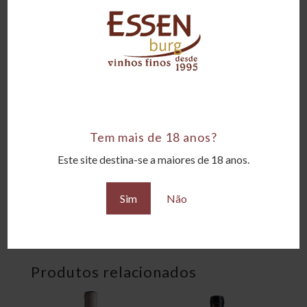
Tipo
Tintos
Amadurecimento
5 meses, 25% em barricas, 75% em inox
Corpo
Corpo Médio
Tem mais de 18 anos?
Teor alcoólico
Este site destina-se a maiores de 18 anos.
13,5°GL
Sim
Não
Uvas
100% Grenache
Produtos relacionados