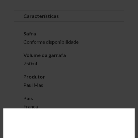
Características
Safra
Conforme disponibilidade
Volume da garrafa
750ml
Produtor
Paul Mas
País
Franca
Região
Vale do Herault, Languedoc