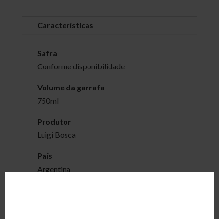
Características
Safra
Conforme disponibilidade
Volume da garrafa
750ml
Produtor
Luigi Bosca
País
Argentina
Região
Lujan de Cuyo e Valle de Uco, Mendoza