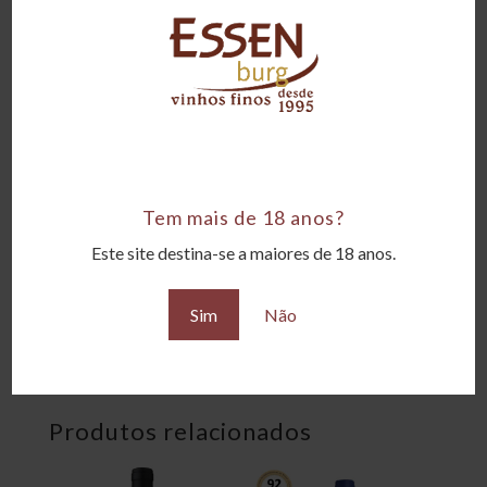
Tipo
Tintos
Amadurecimento
12 meses em barricas de carvalho
Corpo
Encorpado
Tem mais de 18 anos?
Teor alcoólico
Este site destina-se a maiores de 18 anos.
13°GL
Sim
Não
Uvas
100% Malbec
Produtos relacionados