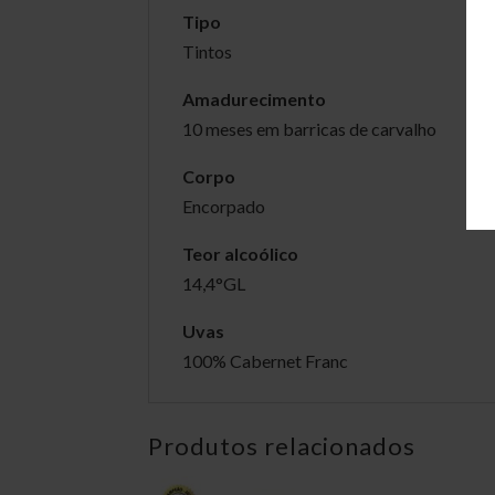
Tipo
Tintos
Amadurecimento
10 meses em barricas de carvalho
Corpo
Encorpado
Teor alcoólico
14,4°GL
Uvas
100% Cabernet Franc
Produtos relacionados