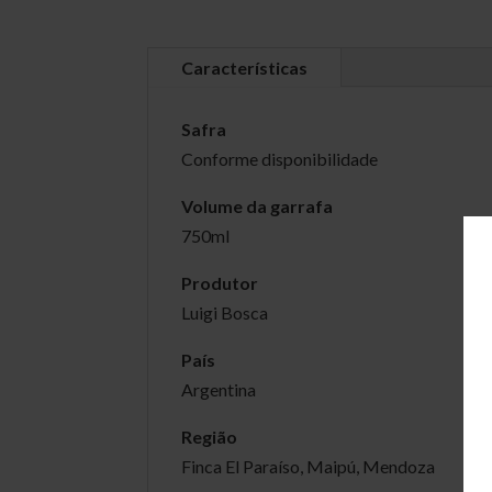
Características
Safra
Conforme disponibilidade
Volume da garrafa
750ml
Produtor
Luigi Bosca
País
Argentina
Região
Finca El Paraíso, Maipú, Mendoza