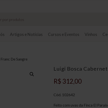
Taxas de entrega sob consulta.
nós
Artigos e Notícias
Cursos e Eventos
Vinhos
Ce
 Franc De Sangre
Luigi Bosca Cabernet
R$
312,00
Cód.
102642
Feito com uvas da Finca El Paraí