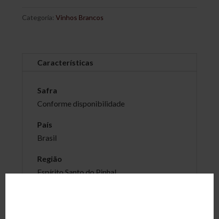
Categoria:
Vinhos Brancos
Características
Safra
Conforme disponibilidade
País
Brasil
Região
Espírito Santo do Pinhal
Produtor
Vinícola Guaspari