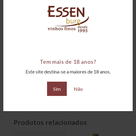
Uva
Chardonnay
Tipo
Branco
Teor Alcoólico
13,5%
Tem mais de 18 anos?
Tamanho da garrafa
Este site destina-se a maiores de 18 anos.
750ml
Sim
Não
Temperatura de serviço
8 a 10°C
Produtos relacionados