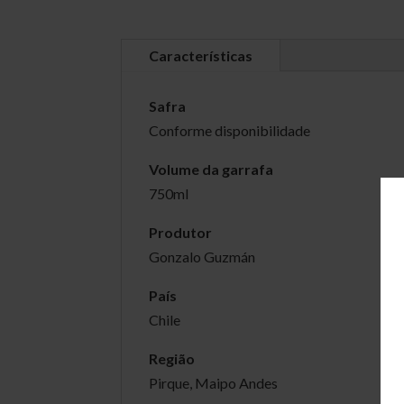
Características
Safra
Conforme disponibilidade
Volume da garrafa
750ml
Produtor
Gonzalo Guzmán
País
Chile
Região
Pirque, Maipo Andes