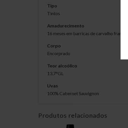
Tipo
Tintos
Amadurecimento
16 meses em barricas de carvalho francê
Corpo
Encorprado
Teor alcoólico
13,7°GL
Uvas
100% Cabernet Sauvignon
Produtos relacionados