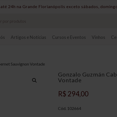
Taxas de entrega sob consulta.
nós
Artigos e Notícias
Cursos e Eventos
Vinhos
Ce
ernet Sauvignon Vontade
Gonzalo Guzmán Cab
Vontade
R$
294,00
Cód. 102664