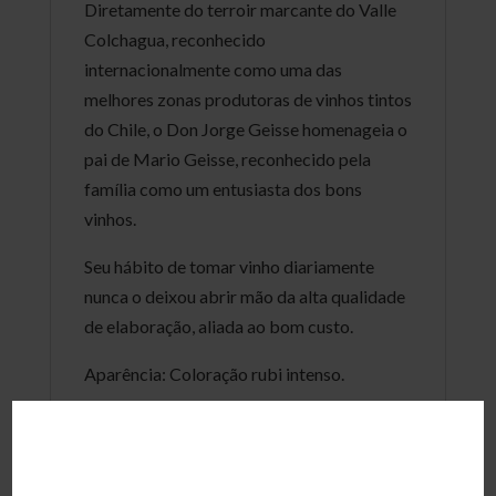
Diretamente do terroir marcante do Valle
Colchagua, reconhecido
internacionalmente como uma das
melhores zonas produtoras de vinhos tintos
do Chile, o Don Jorge Geisse homenageia o
pai de Mario Geisse, reconhecido pela
família como um entusiasta dos bons
vinhos.
Seu hábito de tomar vinho diariamente
nunca o deixou abrir mão da alta qualidade
de elaboração, aliada ao bom custo.
Aparência: Coloração rubi intenso.
Aroma: Frutas escuras com toque de café e
especiarias.