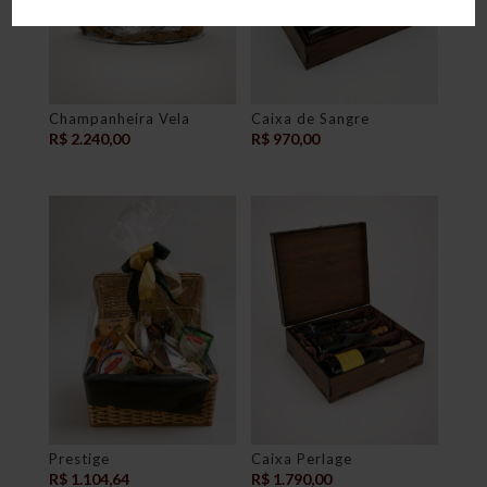
Champanheira Vela
Caixa de Sangre
R$
2.240,00
R$
970,00
Prestige
Caixa Perlage
R$
1.104,64
R$
1.790,00