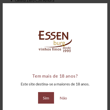
Geleia Zero C.m Amora
Casquinha De Lima Pérsia
Bombom Nugali
Personalização de acordo com seus objetivos e
preferências. Na falta de algum item, o mesmo será
substituídos por similar na mesma faixa de valor.
Produtos relacionados
Tem mais de 18 anos?
Este site destina-se a maiores de 18 anos.
Sim
Não