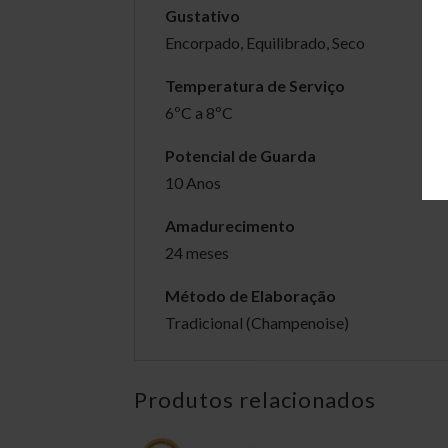
Gustativo
Encorpado, Equilibrado, Seco
Temperatura de Serviço
6ºC a 8ºC
Potencial de Guarda
10 Anos
Amadurecimento
24 meses
Método de Elaboração
Tradicional (Champenoise)
Produtos relacionados