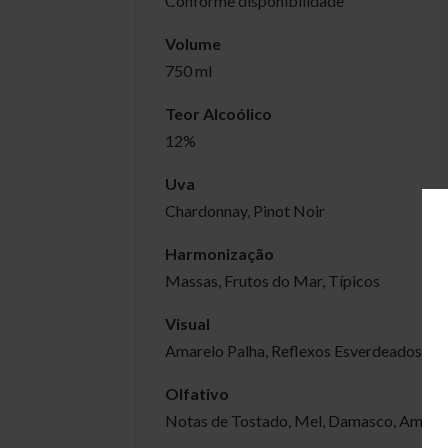
Conforme disponibilidade
Volume
750 ml
Teor Alcoólico
12%
Uva
Chardonnay, Pinot Noir
Harmonização
Massas, Frutos do Mar, Típicos
Visual
Amarelo Palha, Reflexos Esverdeados
Olfativo
Notas de Tostado, Mel, Damasco, Amên