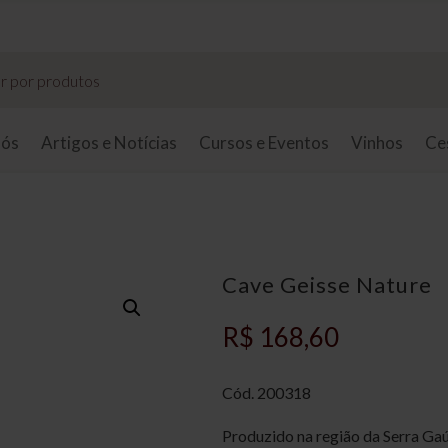
Taxas de entrega sob consulta.
nós
Artigos e Notícias
Cursos e Eventos
Vinhos
Ce
Cave Geisse Nature
R$
168,60
Cód.
200318
Produzido na região da Serra Gaú