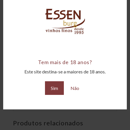
Tipo
Tintos
Amadurecimento
14 meses em barricas de carvalho francês e
americano
Corpo
Encorpado
Tem mais de 18 anos?
Este site destina-se a maiores de 18 anos.
Teor alcoólico
13,5°GL
Sim
Não
Uvas
100% Tannat
Produtos relacionados