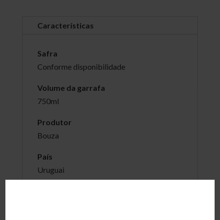
Características
Safra
Conforme disponibilidade
Volume da garrafa
750ml
Produtor
Bouza
País
Uruguai
Região
Canelones e Montevideo