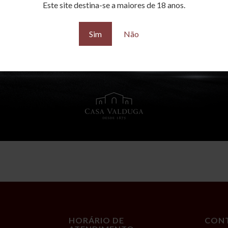
Este site destina-se a maiores de 18 anos.
Sim
Não
HORÁRIO DE
CON